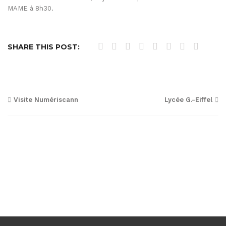
MAME à 8h30.
SHARE THIS POST:
Navigation
Visite Numériscann
Lycée G.-Eiffel
de
l’article