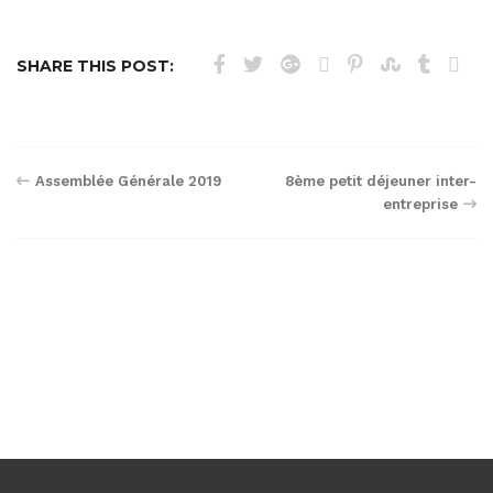
SHARE THIS POST:
Navigation
Assemblée Générale 2019
8ème petit déjeuner inter-
entreprise
de
l’article