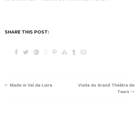
SHARE THIS POST:
Navigation
Made in Val de Loire
Visite du Grand Théâtre de
Tours
de
l’article