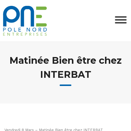
Skip
to
content
Matinée Bien être chez
INTERBAT
Vendredi 8 Mars – Matinée Bien être chez INTERBAT