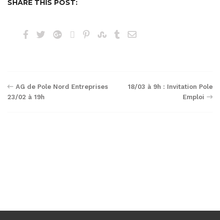
SHARE THIS POST:
Navigation
AG de Pole Nord Entreprises
18/03 à 9h : Invitation Pole
23/02 à 19h
Emploi
de
l’article